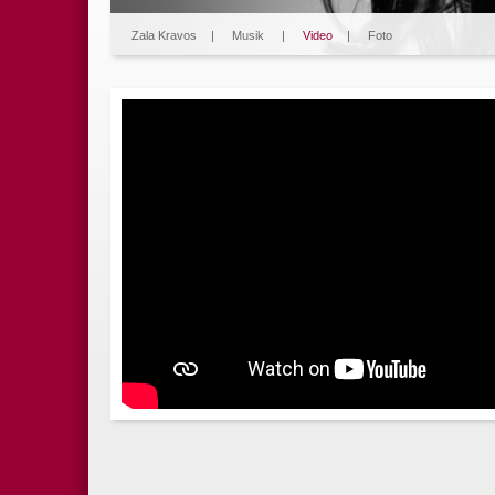
Zala Kravos
|
Musik
|
Video
|
Foto