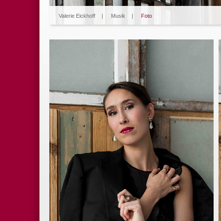
Valerie Eickhoff
|
Musik
|
Foto