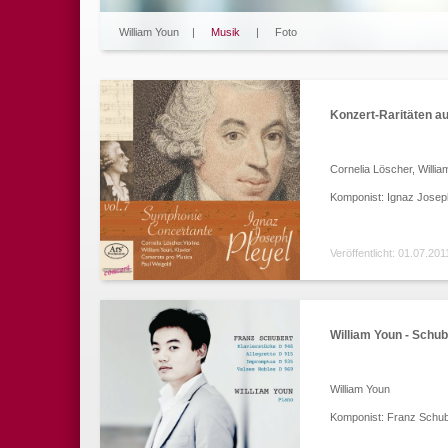
William Youn
|
Musik
|
Foto
Konzert-Raritäten a
Cornelia Löscher, Willi
Komponist: Ignaz Josep
Veröffentlicht: 01.07.201
William Youn - Schub
William Youn
Komponist: Franz Schub